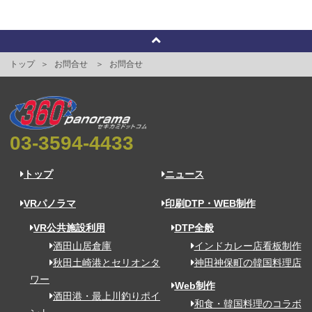
トップ
お問合せ
お問合せ
03-3594-4433
トップ
ニュース
VRパノラマ
印刷DTP・WEB制作
VR公共施設利用
DTP全般
酒田山居倉庫
インドカレー店看板制作
秋田土崎港とセリオンタ
神田神保町の韓国料理店
ワー
Web制作
酒田港・最上川釣りポイ
和食・韓国料理のコラボ