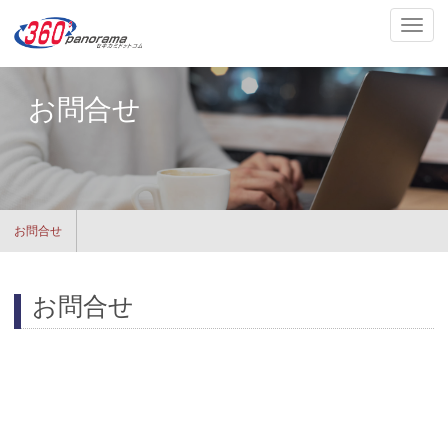
ナ
ビ
ゲ
ー
お問合せ
シ
ョ
ン
の
切
替
お問合せ
お問合せ