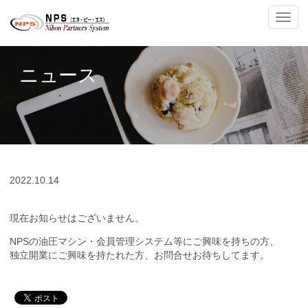
ナ
ビ
ゲ
ー
ニュース
シ
ョ
ン
の
切
替
2022.
10.14
現在お知らせはございません。
NPSの油圧マシン・会員管理システム等にご興味を持ちの方、
独立開業にご興味を持たれた方、お問合せお待ちしてます。