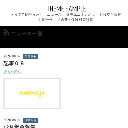
入ってて良かった！
ニュース
建設ユニオンとは
お役立ち情報
お問合せ
組合費・保険料等計算
ニュース一覧
2026.08.07
業務事例
記事０８
続きを読む
2026.08.07
活動報告
12月部会報告